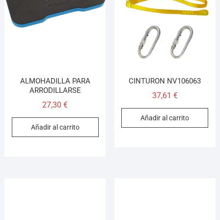
¡Hola! Soy el asesor virtual de Ferretería El Arroyo.
Cuéntame qué necesitas y te ayudo a encontrarlo,
aunque no sepas el nombre exacto
ALMOHADILLA PARA
CINTURON NV106063
ARRODILLARSE
37,61
€
27,30
€
Añadir al carrito
Añadir al carrito