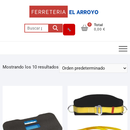
0
Total
0,00 €
Mostrando los 10 resultados
Asesor El Arroyo
En línea · responde en segundos
Llamar (cerrado)
WhatsApp
Cómo llegar