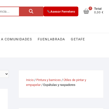
0
Total
Asesor Ferretero
0,00 €
 A COMUNIDADES
FUENLABRADA
GETAFE
Inicio
/
Pintura y barnices
/
Útiles de pintar y
empapelar
/ Espátulas y raspadores