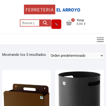
0
Total
0,00 €
Mostrando los 5 resultados
Asesor El Arroyo
En línea · responde en segundos
Llamar
WhatsApp
Cómo llegar