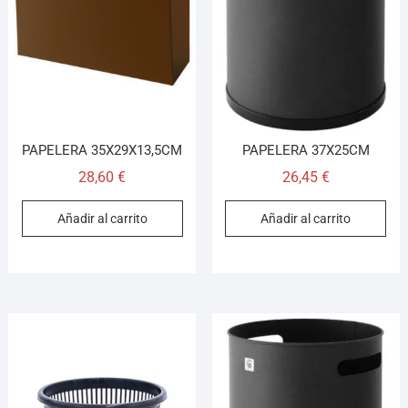
¡Hola! Soy el asesor virtual de Ferretería El Arroyo.
Cuéntame qué necesitas y te ayudo a encontrarlo,
aunque no sepas el nombre exacto
PAPELERA 35X29X13,5CM
PAPELERA 37X25CM
28,60
€
26,45
€
Añadir al carrito
Añadir al carrito