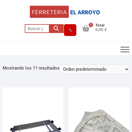
0
Total
0,00 €
Mostrando los 11 resultados
Asesor El Arroyo
En línea · responde en segundos
Llamar (cerrado)
WhatsApp
Cómo llegar