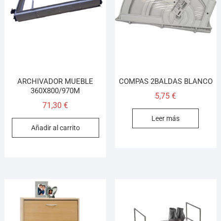
¡Hola! Soy el asesor virtual de Ferretería El Arroyo.
Cuéntame qué necesitas y te ayudo a encontrarlo,
aunque no sepas el nombre exacto
ARCHIVADOR MUEBLE
COMPAS 2BALDAS BLANCO
360X800/970M
5,75
€
71,30
€
Leer más
Añadir al carrito