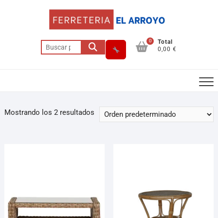
0
Total
0,00 €
Mostrando los 2 resultados
Asesor El Arroyo
En línea · responde en segundos
Llamar (cerrado)
WhatsApp
Cómo llegar