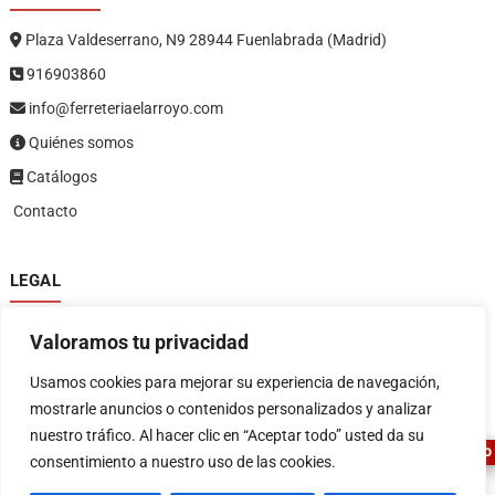
Plaza Valdeserrano, N9 28944 Fuenlabrada (Madrid)
916903860
info@ferreteriaelarroyo.com
Quiénes somos
Catálogos
Contacto
LEGAL
Política de privacidad
Valoramos tu privacidad
Política de devoluciones y reembolsos
1
Términos y condiciones
Usamos cookies para mejorar su experiencia de navegación,
Aviso legal
mostrarle anuncios o contenidos personalizados y analizar
nuestro tráfico. Al hacer clic en “Aceptar todo” usted da su
ASESOR FERRETERO
consentimiento a nuestro uso de las cookies.