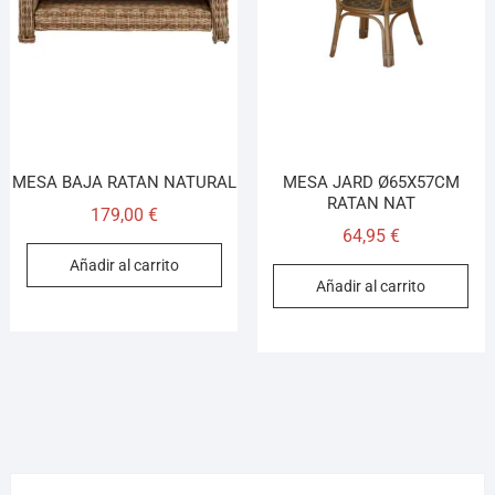
¡Hola! Soy el asesor virtual de Ferretería El Arroyo.
Cuéntame qué necesitas y te ayudo a encontrarlo,
aunque no sepas el nombre exacto
MESA BAJA RATAN NATURAL
MESA JARD Ø65X57CM
RATAN NAT
179,00
€
64,95
€
Añadir al carrito
Añadir al carrito