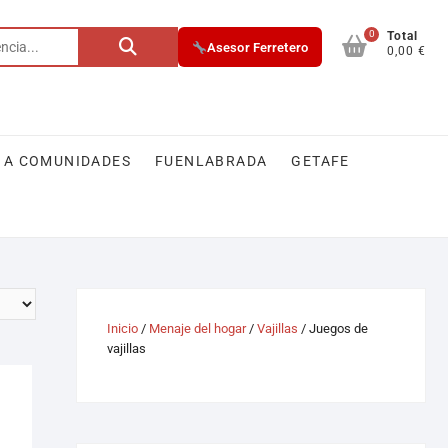
0
Total
Asesor Ferretero
0,00 €
 A COMUNIDADES
FUENLABRADA
GETAFE
Inicio
/
Menaje del hogar
/
Vajillas
/ Juegos de
vajillas