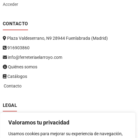
Acceder
CONTACTO
Plaza Valdeserrano, N9 28944 Fuenlabrada (Madrid)
916903860
info@ferreteriaelarroyo.com
Quiénes somos
Catálogos
Contacto
LEGAL
Política de privacidad
Valoramos tu privacidad
Política de devoluciones y reembolsos
1
Términos y condiciones
Usamos cookies para mejorar su experiencia de navegación,