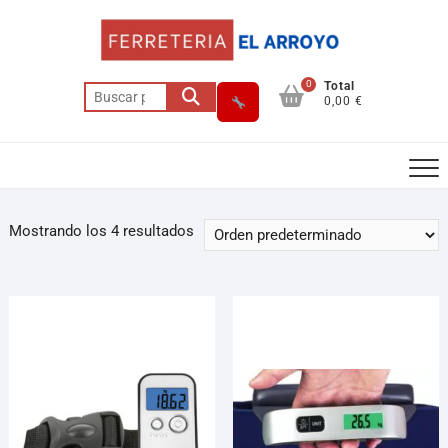
0
Total
0,00 €
Mostrando los 4 resultados
Asesor El Arroyo
En línea · responde en segundos
Llamar (cerrado)
WhatsApp
Cómo llegar