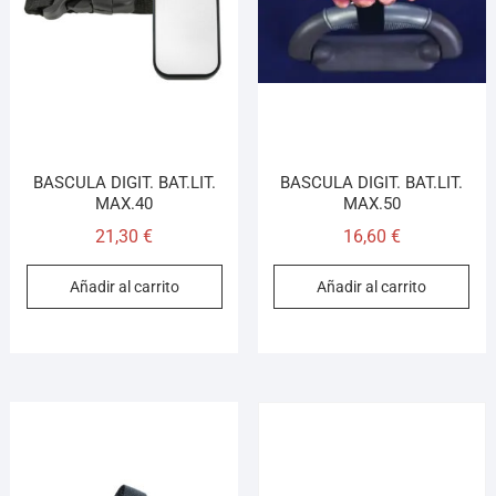
¡Hola! Soy el asesor virtual de Ferretería El Arroyo.
Cuéntame qué necesitas y te ayudo a encontrarlo,
aunque no sepas el nombre exacto
BASCULA DIGIT. BAT.LIT.
BASCULA DIGIT. BAT.LIT.
MAX.40
MAX.50
21,30
€
16,60
€
Añadir al carrito
Añadir al carrito