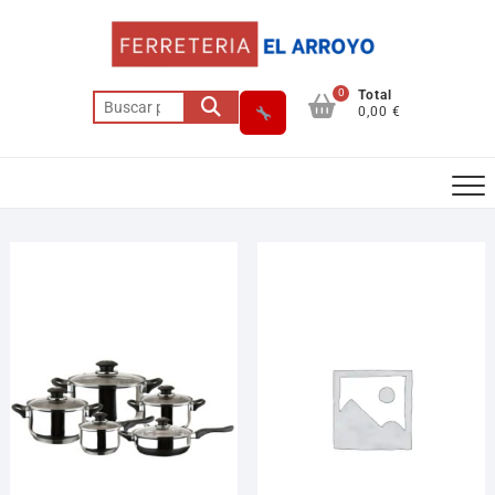
0
Total
0,00 €
Asesor El Arroyo
En línea · responde en segundos
Llamar (cerrado)
WhatsApp
Cómo llegar