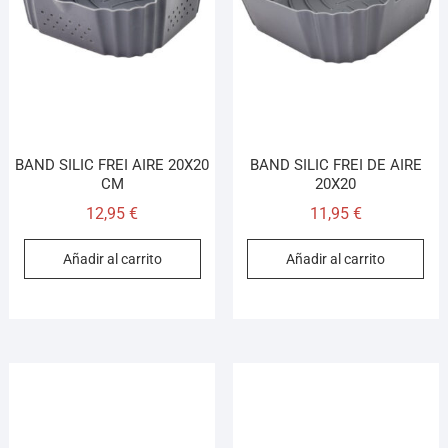
En línea · responde en segundos
Llamar (cerrado)
WhatsApp
Cómo llegar
BAND SILIC FREI AIRE 20X20
BAND SILIC FREI DE AIRE
CM
20X20
¡Hola! Soy el asesor virtual de Ferretería El Arroyo.
12,95
€
11,95
€
Cuéntame qué necesitas y te ayudo a encontrarlo,
aunque no sepas el nombre exacto
Añadir al carrito
Añadir al carrito