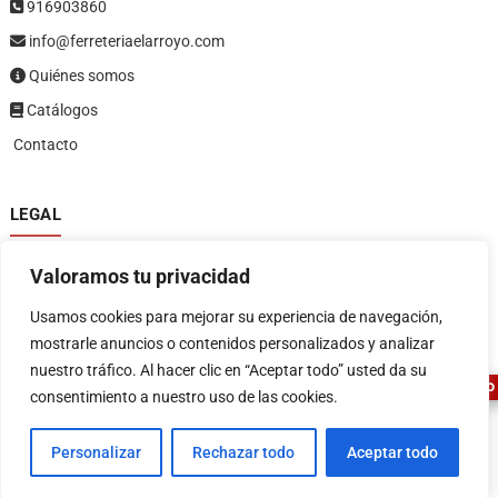
916903860
info@ferreteriaelarroyo.com
Quiénes somos
Catálogos
Contacto
LEGAL
Política de privacidad
Valoramos tu privacidad
Política de devoluciones y reembolsos
1
Términos y condiciones
Usamos cookies para mejorar su experiencia de navegación,
Aviso legal
mostrarle anuncios o contenidos personalizados y analizar
nuestro tráfico. Al hacer clic en “Aceptar todo” usted da su
ASESOR FERRETERO
consentimiento a nuestro uso de las cookies.
Personalizar
Rechazar todo
Aceptar todo
FERRETERIA EL ARROYO
| Diseñado por:
Tema Freesia
| © 2026
WordPress