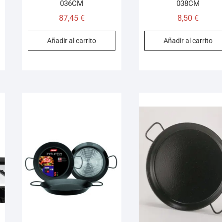
036CM
038CM
87,45
€
8,50
€
Añadir al carrito
Añadir al carrito