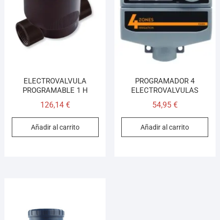
¡Hola! Soy el asesor virtual de Ferretería El Arroyo.
Cuéntame qué necesitas y te ayudo a encontrarlo,
aunque no sepas el nombre exacto
ELECTROVALVULA
PROGRAMADOR 4
PROGRAMABLE 1 H
ELECTROVALVULAS
126,14
€
54,95
€
Añadir al carrito
Añadir al carrito