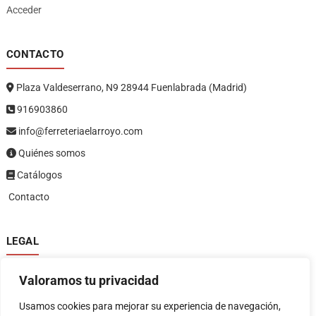
Acceder
CONTACTO
Plaza Valdeserrano, N9 28944 Fuenlabrada (Madrid)
916903860
info@ferreteriaelarroyo.com
Quiénes somos
Catálogos
Contacto
LEGAL
Política de privacidad
Valoramos tu privacidad
Política de devoluciones y reembolsos
1
Términos y condiciones
Usamos cookies para mejorar su experiencia de navegación,