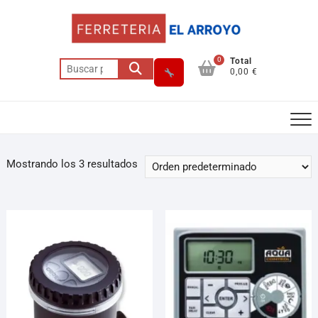
0
Total
0,00 €
Mostrando los 3 resultados
Asesor El Arroyo
En línea · responde en segundos
Llamar (cerrado)
WhatsApp
Cómo llegar