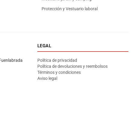
Protección y Vestuario laboral
LEGAL
Asesor El Arroyo
En línea · responde en segundos
Fuenlabrada
Política de privacidad
Política de devoluciones y reembolsos
Términos y condiciones
Llamar (cerrado)
WhatsApp
Cómo llegar
Aviso legal
¡Hola! Soy el asesor virtual de Ferretería El Arroyo.
Cuéntame qué necesitas y te ayudo a encontrarlo,
aunque no sepas el nombre exacto