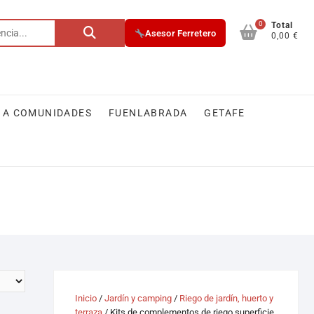
0
Total
Asesor Ferretero
0,00 €
 A COMUNIDADES
FUENLABRADA
GETAFE
Inicio
/
Jardín y camping
/
Riego de jardín, huerto y
terraza
/ Kits de complementos de riego superficie