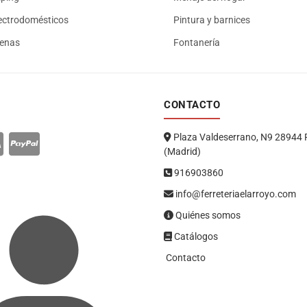
ectrodomésticos
Pintura y barnices
renas
Fontanería
CONTACTO
Plaza Valdeserrano, N9 28944 
(Madrid)
916903860
info@ferreteriaelarroyo.com
Quiénes somos
Catálogos
Contacto