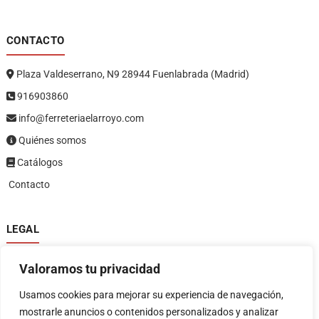
CONTACTO
Plaza Valdeserrano, N9 28944 Fuenlabrada (Madrid)
916903860
info@ferreteriaelarroyo.com
Quiénes somos
Catálogos
Contacto
LEGAL
Política de privacidad
Valoramos tu privacidad
Política de devoluciones y reembolsos
1
Términos y condiciones
Usamos cookies para mejorar su experiencia de navegación,
Aviso legal
mostrarle anuncios o contenidos personalizados y analizar