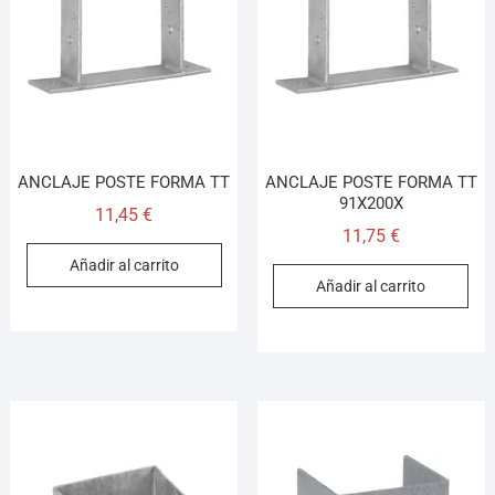
Llamar (cerrado)
WhatsApp
Cómo llegar
ANCLAJE POSTE FORMA TT
ANCLAJE POSTE FORMA TT
¡Hola! Soy el asesor virtual de Ferretería El Arroyo.
91X200X
Cuéntame qué necesitas y te ayudo a encontrarlo,
11,45
€
aunque no sepas el nombre exacto
11,75
€
Añadir al carrito
Añadir al carrito