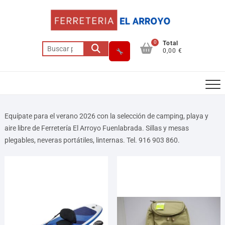
0
Total
0,00 €
Equípate para el verano 2026 con la selección de camping, playa y
aire libre de Ferretería El Arroyo Fuenlabrada. Sillas y mesas
plegables, neveras portátiles, linternas. Tel. 916 903 860.
Asesor El Arroyo
En línea · responde en segundos
Llamar (cerrado)
WhatsApp
Cómo llegar