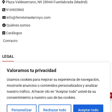
Plaza Valdeserrano, N9 28944 Fuenlabrada (Madrid)
916903860
info@ferreteriaelarroyo.com
Quiénes somos
Catálogos
Contacto
LEGAL
Política de privacidad
Valoramos tu privacidad
Política de devoluciones y reembolsos
1
Términos y condiciones
Usamos cookies para mejorar su experiencia de navegación,
Aviso legal
mostrarle anuncios o contenidos personalizados y analizar
nuestro tráfico. Al hacer clic en “Aceptar todo” usted da su
ASESOR FERRETERO
consentimiento a nuestro uso de las cookies.
Personalizar
Rechazar todo
Aceptar todo
FERRETERIA EL ARROYO
| Diseñado por:
Tema Freesia
| © 2026
WordPress