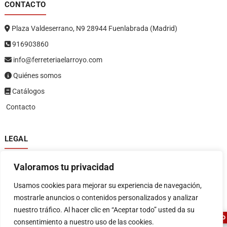
CONTACTO
Plaza Valdeserrano, N9 28944 Fuenlabrada (Madrid)
916903860
info@ferreteriaelarroyo.com
Quiénes somos
Catálogos
Contacto
LEGAL
Política de privacidad
Valoramos tu privacidad
Política de devoluciones y reembolsos
1
Términos y condiciones
Usamos cookies para mejorar su experiencia de navegación,
Aviso legal
mostrarle anuncios o contenidos personalizados y analizar
nuestro tráfico. Al hacer clic en “Aceptar todo” usted da su
ASESOR FERRETERO
consentimiento a nuestro uso de las cookies.