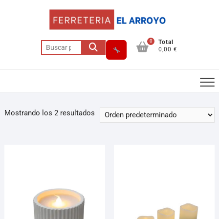
0
Total
0,00 €
Mostrando los 2 resultados
Asesor El Arroyo
En línea · responde en segundos
Llamar (cerrado)
WhatsApp
Cómo llegar