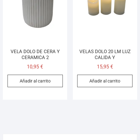
¡Hola! Soy el asesor virtual de Ferretería El Arroyo.
Cuéntame qué necesitas y te ayudo a encontrarlo,
aunque no sepas el nombre exacto
VELA DOLO DE CERA Y
VELAS DOLO 20 LM LUZ
CERAMICA 2
CALIDA Y
10,95
€
15,95
€
Añadir al carrito
Añadir al carrito