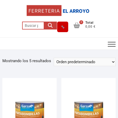
0
Total
0,00 €
Mostrando los 5 resultados
Asesor El Arroyo
En línea · responde en segundos
Llamar (cerrado)
WhatsApp
Cómo llegar