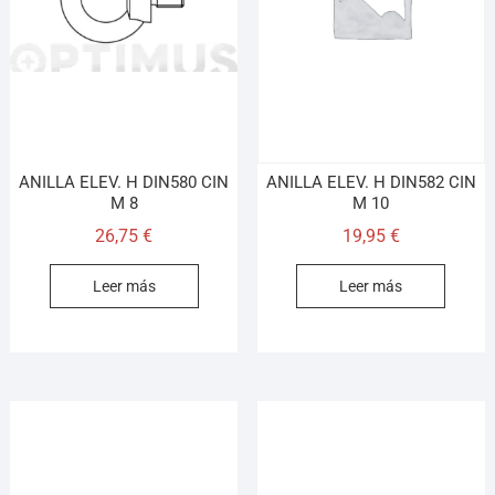
Llamar (cerrado)
WhatsApp
Cómo llegar
ANILLA ELEV. H DIN580 CIN
ANILLA ELEV. H DIN582 CIN
¡Hola! Soy el asesor virtual de Ferretería El Arroyo.
M 8
M 10
Cuéntame qué necesitas y te ayudo a encontrarlo,
26,75
€
19,95
€
aunque no sepas el nombre exacto
Leer más
Leer más