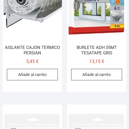
Asesor El Arroyo
En línea · responde en segundos
Llamar (cerrado)
WhatsApp
Cómo llegar
AISLANTE CAJON TERMICO
BURLETE ADH 05MT
PERSIAN
TESATAPE GRIS
5,45
€
13,15
€
¡Hola! Soy el asesor virtual de Ferretería El Arroyo.
Cuéntame qué necesitas y te ayudo a encontrarlo,
Añadir al carrito
Añadir al carrito
aunque no sepas el nombre exacto