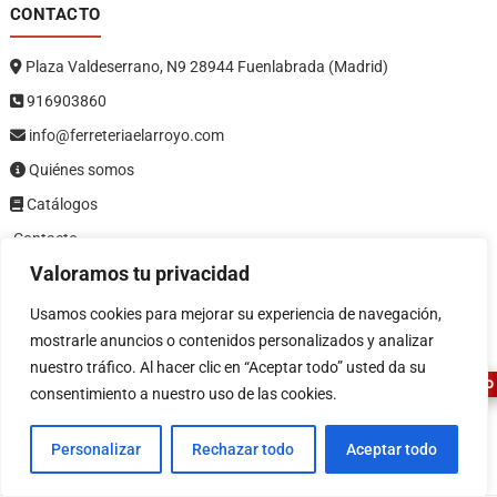
CONTACTO
Plaza Valdeserrano, N9 28944 Fuenlabrada (Madrid)
916903860
info@ferreteriaelarroyo.com
Quiénes somos
Catálogos
Contacto
Valoramos tu privacidad
1
LEGAL
Usamos cookies para mejorar su experiencia de navegación,
mostrarle anuncios o contenidos personalizados y analizar
Política de privacidad
nuestro tráfico. Al hacer clic en “Aceptar todo” usted da su
Política de devoluciones y reembolsos
ASESOR FERRETERO
consentimiento a nuestro uso de las cookies.
Términos y condiciones
Aviso legal
Personalizar
Rechazar todo
Aceptar todo