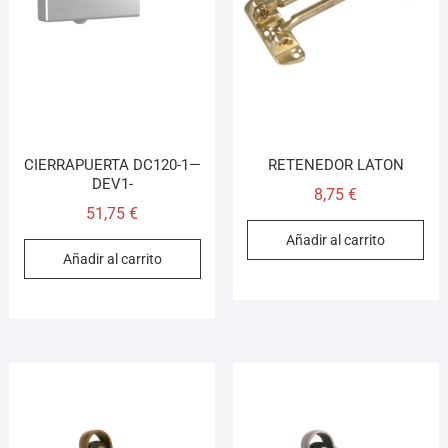
¡Hola! Soy el asesor virtual de Ferretería El Arroyo.
Cuéntame qué necesitas y te ayudo a encontrarlo,
aunque no sepas el nombre exacto
CIERRAPUERTA DC120-1—
RETENEDOR LATON
DEV1-
8,75
€
51,75
€
Añadir al carrito
Añadir al carrito