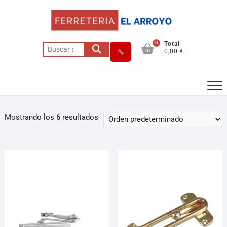
0
Total
0,00 €
Mostrando los 6 resultados
Asesor El Arroyo
En línea · responde en segundos
Llamar (cerrado)
WhatsApp
Cómo llegar