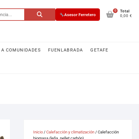
0
Total
Asesor Ferretero
0,00 €
 A COMUNIDADES
FUENLABRADA
GETAFE
Inicio
/
Calefacción y climatización
/ Calefacción
biomasa (leña, pellet carbón)