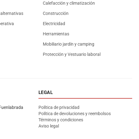
Calefacción y climatización
alternativas
Construcción
erativa
Electricidad
Herramientas
Mobiliario jardín y camping
Protección y Vestuario laboral
LEGAL
Asesor El Arroyo
En línea · responde en segundos
Fuenlabrada
Política de privacidad
Política de devoluciones y reembolsos
Términos y condiciones
Llamar (cerrado)
WhatsApp
Cómo llegar
Aviso legal