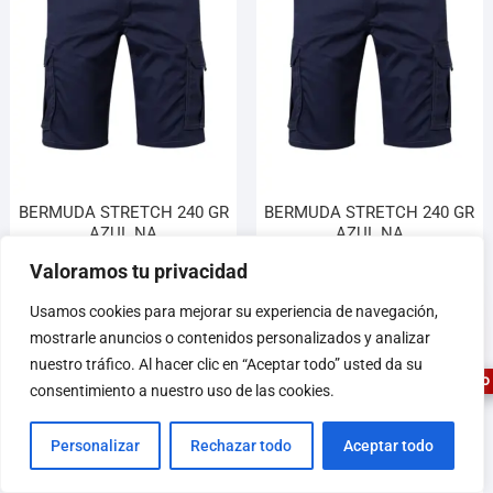
BERMUDA STRETCH 240 GR
BERMUDA STRETCH 240 GR
AZUL NA
AZUL NA
21,75
€
21,75
€
Valoramos tu privacidad
1
Usamos cookies para mejorar su experiencia de navegación,
Leer más
Añadir al carrito
mostrarle anuncios o contenidos personalizados y analizar
nuestro tráfico. Al hacer clic en “Aceptar todo” usted da su
ASESOR FERRETERO
consentimiento a nuestro uso de las cookies.
Personalizar
Rechazar todo
Aceptar todo