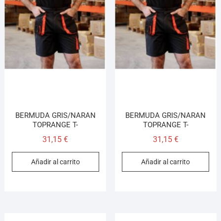
Asesor El Arroyo
En línea · responde en segundos
Llamar (cerrado)
WhatsApp
Cómo llegar
¡Hola! Soy el asesor virtual de Ferretería El Arroyo.
BERMUDA GRIS/NARAN
BERMUDA GRIS/NARAN
Cuéntame qué necesitas y te ayudo a encontrarlo,
TOPRANGE T-
TOPRANGE T-
aunque no sepas el nombre exacto
31,15
€
31,15
€
Añadir al carrito
Añadir al carrito