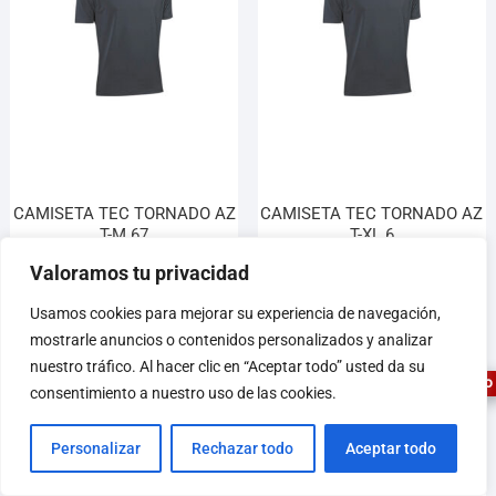
CAMISETA TEC TORNADO AZ
CAMISETA TEC TORNADO AZ
T-M 67
T-XL 6
10,45
€
10,45
€
Valoramos tu privacidad
1
Usamos cookies para mejorar su experiencia de navegación,
Añadir al carrito
Añadir al carrito
mostrarle anuncios o contenidos personalizados y analizar
nuestro tráfico. Al hacer clic en “Aceptar todo” usted da su
ASESOR FERRETERO
consentimiento a nuestro uso de las cookies.
Personalizar
Rechazar todo
Aceptar todo