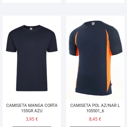
CAMISETA MANGA CORTA
CAMISETA POL AZ/NAR L
155GR AZU
105501_6
3,95
€
8,45
€