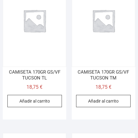
Asesor El Arroyo
En línea · responde en segundos
Llamar
WhatsApp
Cómo llegar
¡Hola! Soy el asesor virtual de Ferretería El Arroyo.
CAMISETA 170GR GS/VF
CAMISETA 170GR GS/VF
Cuéntame qué necesitas y te ayudo a encontrarlo,
TUCSON TL
TUCSON TM
aunque no sepas el nombre exacto
18,75
€
18,75
€
Añadir al carrito
Añadir al carrito