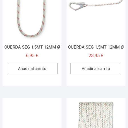
¡Hola! Soy el asesor virtual de Ferretería El Arroyo.
Cuéntame qué necesitas y te ayudo a encontrarlo,
aunque no sepas el nombre exacto
CUERDA SEG 1,5MT 12MM Ø
CUERDA SEG 1,5MT 12MM Ø
6,95
€
23,45
€
Añadir al carrito
Añadir al carrito