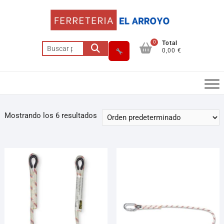
0
Total
0,00 €
Mostrando los 6 resultados
Asesor El Arroyo
En línea · responde en segundos
Llamar (cerrado)
WhatsApp
Cómo llegar