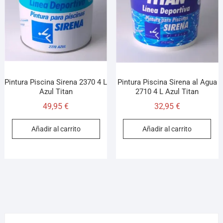
¡Hola! Soy el asesor virtual de Ferretería El Arroyo.
Cuéntame qué necesitas y te ayudo a encontrarlo,
aunque no sepas el nombre exacto
Pintura Piscina Sirena 2370 4 L
Pintura Piscina Sirena al Agua
Azul Titan
2710 4 L Azul Titan
49,95
€
32,95
€
Añadir al carrito
Añadir al carrito