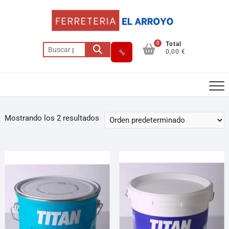
0
Total
0,00 €
Mostrando los 2 resultados
Asesor El Arroyo
En línea · responde en segundos
Llamar (cerrado)
WhatsApp
Cómo llegar