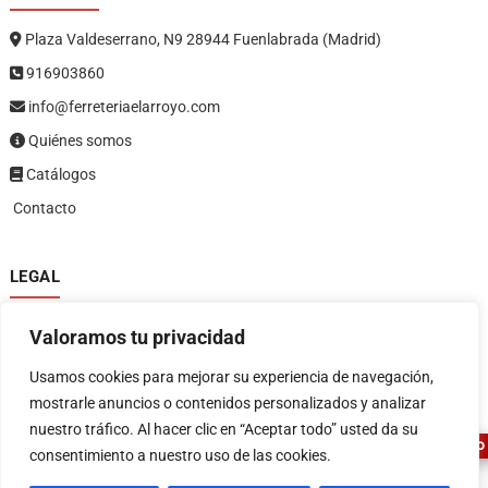
Plaza Valdeserrano, N9 28944 Fuenlabrada (Madrid)
916903860
info@ferreteriaelarroyo.com
Quiénes somos
Catálogos
Contacto
LEGAL
Política de privacidad
Valoramos tu privacidad
Política de devoluciones y reembolsos
1
Términos y condiciones
Usamos cookies para mejorar su experiencia de navegación,
Aviso legal
mostrarle anuncios o contenidos personalizados y analizar
nuestro tráfico. Al hacer clic en “Aceptar todo” usted da su
ASESOR FERRETERO
consentimiento a nuestro uso de las cookies.