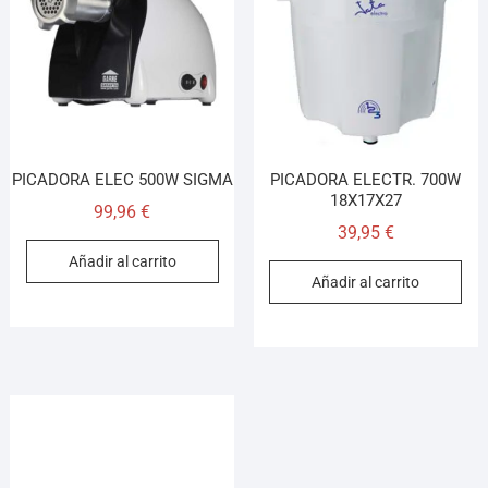
¡Hola! Soy el asesor virtual de Ferretería El Arroyo.
Cuéntame qué necesitas y te ayudo a encontrarlo,
aunque no sepas el nombre exacto
PICADORA ELEC 500W SIGMA
PICADORA ELECTR. 700W
18X17X27
99,96
€
39,95
€
Añadir al carrito
Añadir al carrito