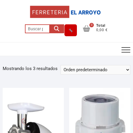
0
Total
0,00 €
Mostrando los 3 resultados
Asesor El Arroyo
En línea · responde en segundos
Llamar
WhatsApp
Cómo llegar