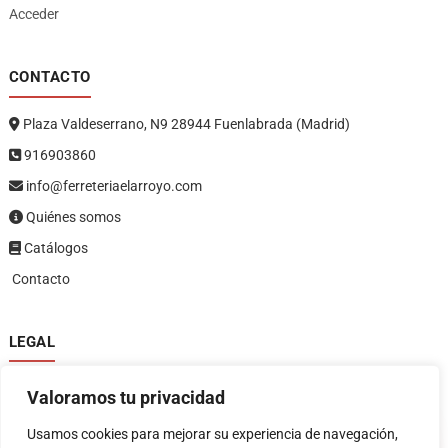
Acceder
CONTACTO
Plaza Valdeserrano, N9 28944 Fuenlabrada (Madrid)
916903860
info@ferreteriaelarroyo.com
Quiénes somos
Catálogos
Contacto
LEGAL
Política de privacidad
Valoramos tu privacidad
Política de devoluciones y reembolsos
1
Términos y condiciones
Usamos cookies para mejorar su experiencia de navegación,