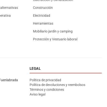
alternativas
Construcción
erativa
Electricidad
Herramientas
Mobiliario jardín y camping
Protección y Vestuario laboral
LEGAL
Asesor El Arroyo
En línea · responde en segundos
Fuenlabrada
Política de privacidad
Política de devoluciones y reembolsos
Términos y condiciones
Llamar
WhatsApp
Cómo llegar
Aviso legal