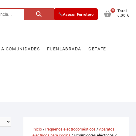
0
Total
Asesor Ferretero
0,00 €
 A COMUNIDADES
FUENLABRADA
GETAFE
Inicio
/
Pequeños electrodomésticos
/
Aparatos
eléctricos para cocina
/ Exprimidores eléctricos y