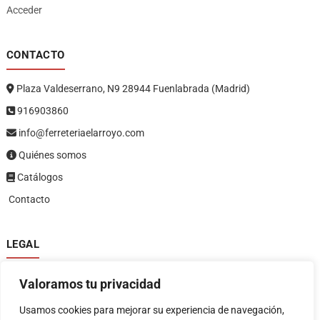
Acceder
CONTACTO
Plaza Valdeserrano, N9 28944 Fuenlabrada (Madrid)
916903860
info@ferreteriaelarroyo.com
Quiénes somos
Catálogos
Contacto
LEGAL
Política de privacidad
Valoramos tu privacidad
Política de devoluciones y reembolsos
1
Términos y condiciones
Usamos cookies para mejorar su experiencia de navegación,