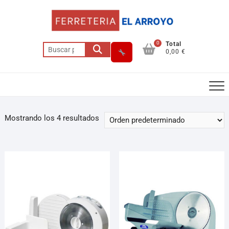
0
Total
0,00 €
Mostrando los 4 resultados
Asesor El Arroyo
En línea · responde en segundos
Llamar
WhatsApp
Cómo llegar