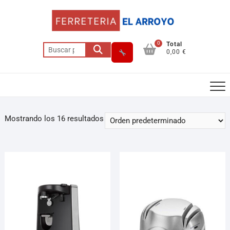
0
Total
0,00 €
Mostrando los 16 resultados
Asesor El Arroyo
En línea · responde en segundos
Llamar (cerrado)
WhatsApp
Cómo llegar