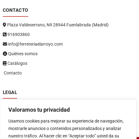
CONTACTO
Plaza Valdeserrano, N9 28944 Fuenlabrada (Madrid)
916903860
info@ferreteriaelarroyo.com
Quiénes somos
Catálogos
Contacto
LEGAL
Política de privacidad
Valoramos tu privacidad
Política de devoluciones y reembolsos
1
Términos y condiciones
Usamos cookies para mejorar su experiencia de navegación,
Aviso legal
mostrarle anuncios o contenidos personalizados y analizar
nuestro tráfico. Al hacer clic en “Aceptar todo” usted da su