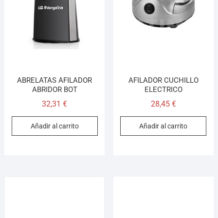
¡Hola! Soy el asesor virtual de Ferretería El Arroyo.
Cuéntame qué necesitas y te ayudo a encontrarlo,
aunque no sepas el nombre exacto
ABRELATAS AFILADOR
AFILADOR CUCHILLO
ABRIDOR BOT
ELECTRICO
32,31
€
28,45
€
Añadir al carrito
Añadir al carrito