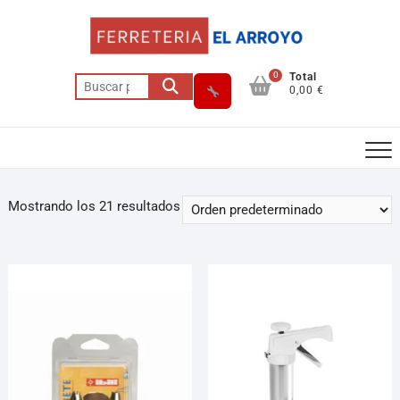
0
Total
0,00 €
Mostrando los 21 resultados
Asesor El Arroyo
En línea · responde en segundos
Llamar (cerrado)
WhatsApp
Cómo llegar