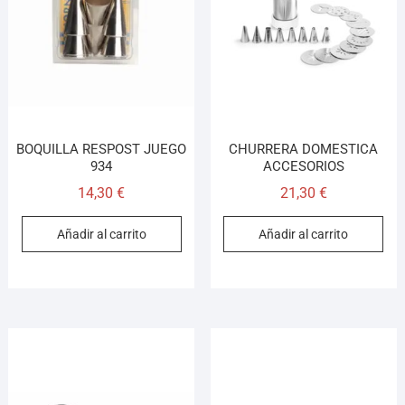
¡Hola! Soy el asesor virtual de Ferretería El Arroyo.
Cuéntame qué necesitas y te ayudo a encontrarlo,
BOQUILLA RESPOST JUEGO
CHURRERA DOMESTICA
aunque no sepas el nombre exacto
934
ACCESORIOS
14,30
€
21,30
€
Añadir al carrito
Añadir al carrito