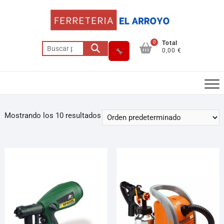
0
Total
0,00 €
Mostrando los 10 resultados
Asesor El Arroyo
En línea · responde en segundos
Llamar
WhatsApp
Cómo llegar