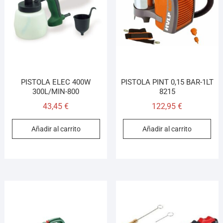
¡Hola! Soy el asesor virtual de Ferretería El Arroyo.
Cuéntame qué necesitas y te ayudo a encontrarlo,
aunque no sepas el nombre exacto
PISTOLA ELEC 400W
PISTOLA PINT 0,15 BAR-1LT
300L/MIN-800
8215
43,45
€
122,95
€
Añadir al carrito
Añadir al carrito