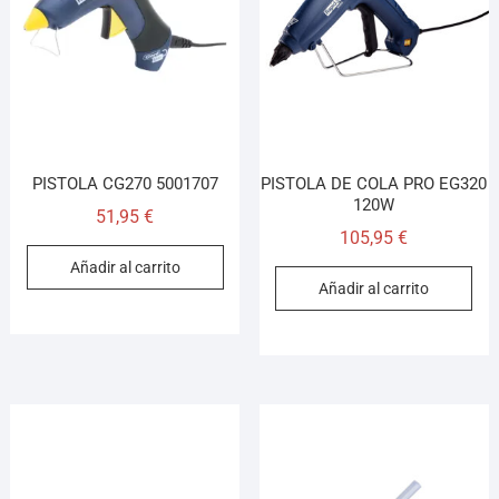
¡Hola! Soy el asesor virtual de Ferretería El Arroyo.
Cuéntame qué necesitas y te ayudo a encontrarlo,
aunque no sepas el nombre exacto
PISTOLA CG270 5001707
PISTOLA DE COLA PRO EG320
120W
51,95
€
105,95
€
Añadir al carrito
Añadir al carrito