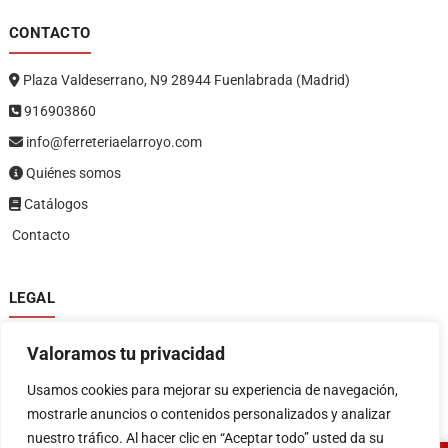
CONTACTO
Plaza Valdeserrano, N9 28944 Fuenlabrada (Madrid)
916903860
info@ferreteriaelarroyo.com
Quiénes somos
Catálogos
Contacto
LEGAL
Política de privacidad
Valoramos tu privacidad
Política de devoluciones y reembolsos
1
Términos y condiciones
Usamos cookies para mejorar su experiencia de navegación,
Aviso legal
mostrarle anuncios o contenidos personalizados y analizar
nuestro tráfico. Al hacer clic en “Aceptar todo” usted da su