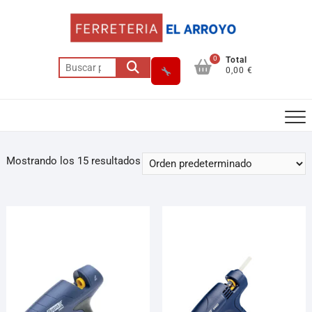
0
Total
0,00 €
Mostrando los 15 resultados
Asesor El Arroyo
En línea · responde en segundos
Llamar (cerrado)
WhatsApp
Cómo llegar