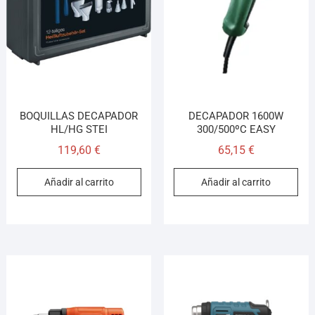
¡Hola! Soy el asesor virtual de Ferretería El Arroyo.
Cuéntame qué necesitas y te ayudo a encontrarlo,
aunque no sepas el nombre exacto
BOQUILLAS DECAPADOR
DECAPADOR 1600W
HL/HG STEI
300/500ºC EASY
119,60
€
65,15
€
Añadir al carrito
Añadir al carrito