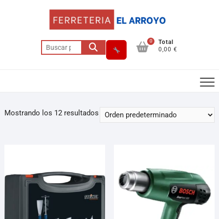
0
Total
0,00 €
Mostrando los 12 resultados
Asesor El Arroyo
En línea · responde en segundos
Llamar (cerrado)
WhatsApp
Cómo llegar