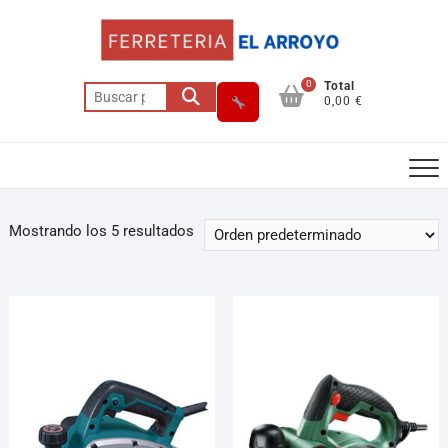
0
Total
0,00 €
Mostrando los 5 resultados
Asesor El Arroyo
En línea · responde en segundos
Llamar (cerrado)
WhatsApp
Cómo llegar