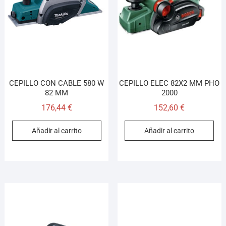
¡Hola! Soy el asesor virtual de Ferretería El Arroyo.
Cuéntame qué necesitas y te ayudo a encontrarlo,
aunque no sepas el nombre exacto
CEPILLO CON CABLE 580 W
CEPILLO ELEC 82X2 MM PHO
82 MM
2000
176,44
€
152,60
€
Añadir al carrito
Añadir al carrito