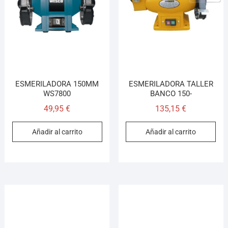
¡Hola! Soy el asesor virtual de Ferretería El Arroyo.
Cuéntame qué necesitas y te ayudo a encontrarlo,
aunque no sepas el nombre exacto
ESMERILADORA 150MM
ESMERILADORA TALLER
WS7800
BANCO 150-
49,95
€
135,15
€
Añadir al carrito
Añadir al carrito