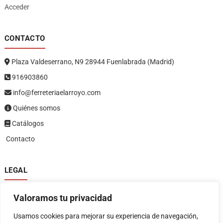
Acceder
CONTACTO
Plaza Valdeserrano, N9 28944 Fuenlabrada (Madrid)
916903860
info@ferreteriaelarroyo.com
Quiénes somos
Catálogos
Contacto
LEGAL
Política de privacidad
Valoramos tu privacidad
Política de devoluciones y reembolsos
1
Términos y condiciones
Usamos cookies para mejorar su experiencia de navegación,