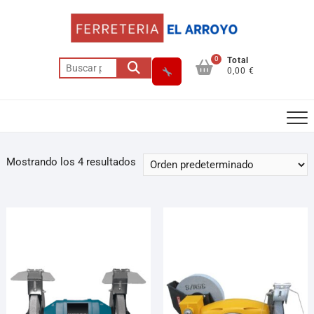
0
Total
0,00 €
Mostrando los 4 resultados
Asesor El Arroyo
En línea · responde en segundos
Llamar
WhatsApp
Cómo llegar