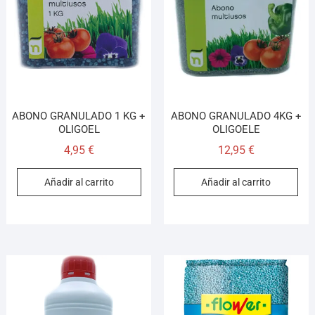
¡Hola! Soy el asesor virtual de Ferretería El Arroyo.
Cuéntame qué necesitas y te ayudo a encontrarlo,
aunque no sepas el nombre exacto
ABONO GRANULADO 1 KG +
ABONO GRANULADO 4KG +
OLIGOEL
OLIGOELE
4,95
€
12,95
€
Añadir al carrito
Añadir al carrito