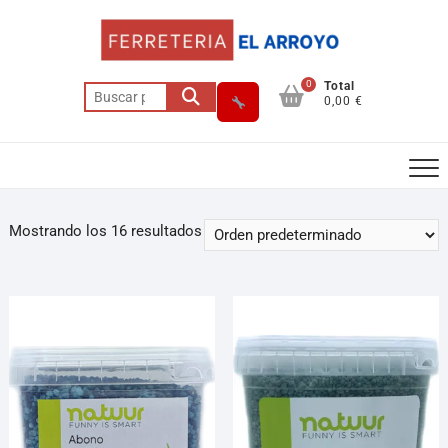
0
Total
0,00 €
Mostrando los 16 resultados
Asesor El Arroyo
En línea · responde en segundos
Llamar (cerrado)
WhatsApp
Cómo llegar