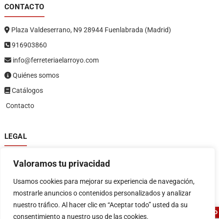
CONTACTO
Plaza Valdeserrano, N9 28944 Fuenlabrada (Madrid)
916903860
info@ferreteriaelarroyo.com
Quiénes somos
Catálogos
Contacto
LEGAL
Política de privacidad
Valoramos tu privacidad
Política de devoluciones y reembolsos
1
Términos y condiciones
Usamos cookies para mejorar su experiencia de navegación,
Aviso legal
mostrarle anuncios o contenidos personalizados y analizar
nuestro tráfico. Al hacer clic en “Aceptar todo” usted da su
ASESOR FERRETERO
consentimiento a nuestro uso de las cookies.