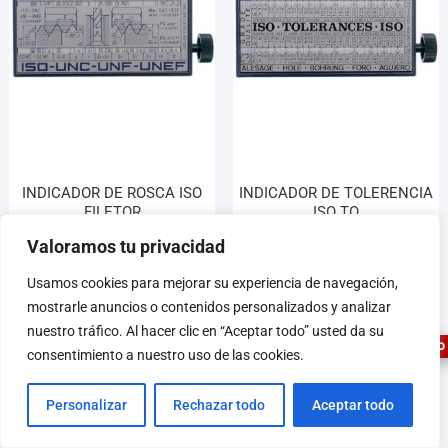
INDICADOR DE ROSCA ISO
INDICADOR DE TOLERENCIA
FILETOR
ISO TO
152,94
€
152,94
€
Valoramos tu privacidad
1
Usamos cookies para mejorar su experiencia de navegación,
Añadir al carrito
Añadir al carrito
mostrarle anuncios o contenidos personalizados y analizar
nuestro tráfico. Al hacer clic en “Aceptar todo” usted da su
ASESOR FERRETERO
consentimiento a nuestro uso de las cookies.
Personalizar
Rechazar todo
Aceptar todo