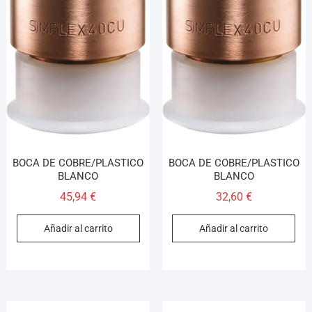
Asesor El Arroyo
En línea · responde en segundos
Llamar (cerrado)
WhatsApp
Cómo llegar
¡Hola! Soy el asesor virtual de Ferretería El Arroyo.
BOCA DE COBRE/PLASTICO
BOCA DE COBRE/PLASTICO
Cuéntame qué necesitas y te ayudo a encontrarlo,
BLANCO
BLANCO
aunque no sepas el nombre exacto
45,94
€
32,60
€
Añadir al carrito
Añadir al carrito