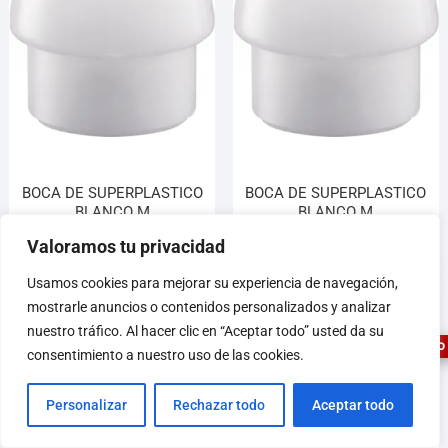
BOCA DE SUPERPLASTICO
BOCA DE SUPERPLASTICO
BLANCO M
BLANCO M
104,95
€
139,30
€
Valoramos tu privacidad
1
Usamos cookies para mejorar su experiencia de navegación,
Añadir al carrito
Añadir al carrito
mostrarle anuncios o contenidos personalizados y analizar
nuestro tráfico. Al hacer clic en “Aceptar todo” usted da su
ASESOR FERRETERO
consentimiento a nuestro uso de las cookies.
Personalizar
Rechazar todo
Aceptar todo