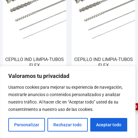
CEPILLO IND LIMPIA-TUBOS
CEPILLO IND LIMPIA-TUBOS
FLEX
FLEX
17,00
€
18,60
€
Valoramos tu privacidad
1
Usamos cookies para mejorar su experiencia de navegación,
Añadir al carrito
Añadir al carrito
mostrarle anuncios o contenidos personalizados y analizar
nuestro tráfico. Al hacer clic en “Aceptar todo” usted da su
ASESOR FERRETERO
consentimiento a nuestro uso de las cookies.
Personalizar
Rechazar todo
Aceptar todo