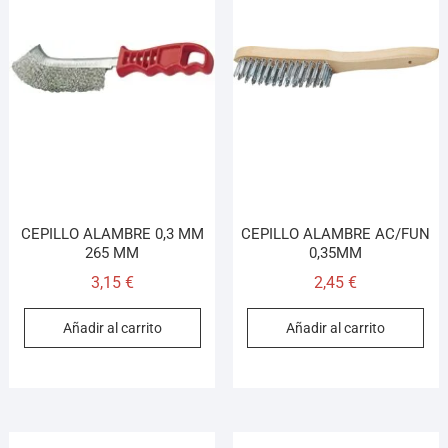
Asesor El Arroyo
En línea · responde en segundos
Llamar (cerrado)
WhatsApp
Cómo llegar
¡Hola! Soy el asesor virtual de Ferretería El Arroyo.
CEPILLO ALAMBRE 0,3 MM
CEPILLO ALAMBRE AC/FUN
Cuéntame qué necesitas y te ayudo a encontrarlo,
265 MM
0,35MM
aunque no sepas el nombre exacto
3,15
€
2,45
€
Añadir al carrito
Añadir al carrito