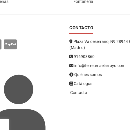
renas
Fontanería
CONTACTO
Plaza Valdeserrano, N9 28944 
(Madrid)
916903860
info@ferreteriaelarroyo.com
Quiénes somos
Catálogos
Contacto