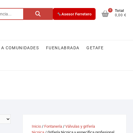
0
Total
Asesor Ferretero
0,00 €
 A COMUNIDADES
FUENLABRADA
GETAFE
Inicio
/
Fontanería
/
Válvulas y grifería
técnica
/ Grifería técnica y específica profesional