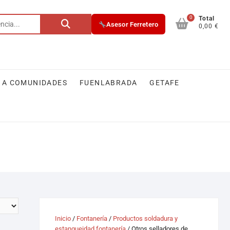
0
Total
Asesor Ferretero
0,00 €
 A COMUNIDADES
FUENLABRADA
GETAFE
Inicio
/
Fontanería
/
Productos soldadura y
estanqueidad fontanería
/ Otros selladores de