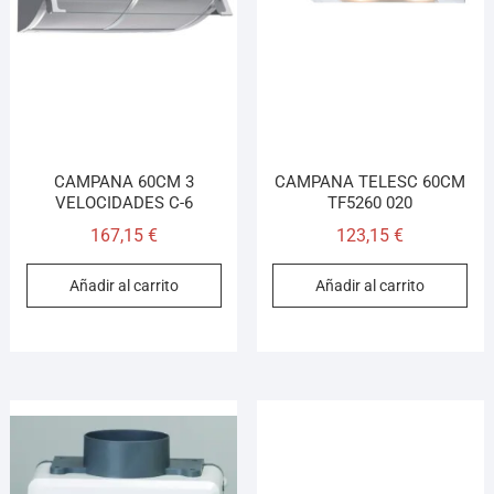
Llamar
WhatsApp
Cómo llegar
¡Hola! Soy el asesor virtual de Ferretería El Arroyo.
CAMPANA 60CM 3
CAMPANA TELESC 60CM
Cuéntame qué necesitas y te ayudo a encontrarlo,
VELOCIDADES C-6
TF5260 020
aunque no sepas el nombre exacto
167,15
€
123,15
€
Añadir al carrito
Añadir al carrito