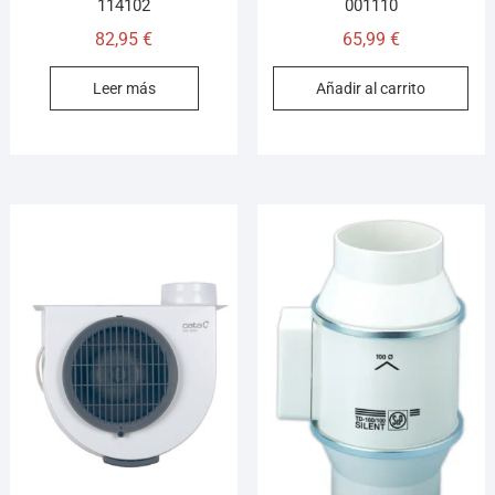
114102
001110
82,95
€
65,99
€
Leer más
Añadir al carrito