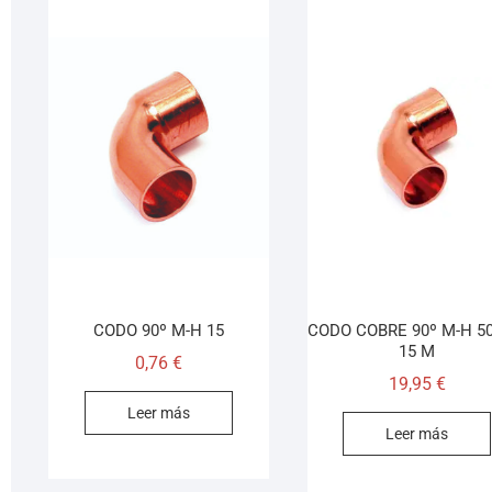
0
CODO 90º M-H 15
CODO COBRE 90º M-H 50
15 M
0,76
€
19,95
€
Leer más
Leer más