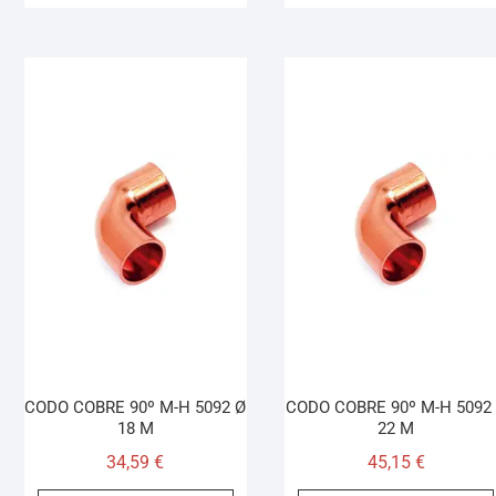
CODO COBRE 90º M-H 5092 Ø
CODO COBRE 90º M-H 5092
18 M
22 M
34,59
€
45,15
€