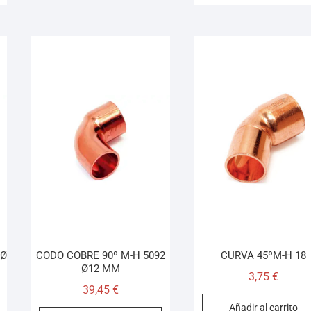
 Ø
CODO COBRE 90º M-H 5092
CURVA 45ºM-H 18
Ø12 MM
3,75
€
39,45
€
Añadir al carrito