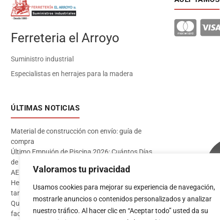
Ferreteria el Arroyo
Suministro industrial
Especialistas en herrajes para la madera
ÚLTIMAS NOTICIAS
Material de construcción con envío: guía de
compra
Último Empujón de Piscina 2026: Cuántos Días
de Baño te Quedan en Madrid Sur (Datos
Valoramos tu privacidad
AEMET)
Herramientas imprescindibles para instalar
Usamos cookies para mejorar su experiencia de navegación,
tarima flotante
mostrarle anuncios o contenidos personalizados y analizar
Qué pintura usar en exterior: guía completa para
Acceder
nuestro tráfico. Al hacer clic en “Aceptar todo” usted da su
fachadas 2026