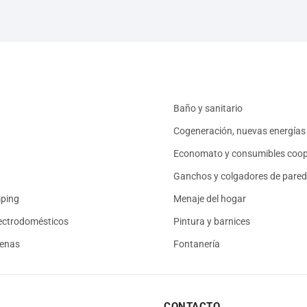
Baño y sanitario
Cogeneración, nuevas energías 
Economato y consumibles coop
Ganchos y colgadores de pared
mping
Menaje del hogar
ectrodomésticos
Pintura y barnices
renas
Fontanería
CONTACTO