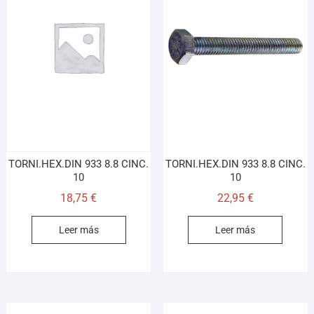
Asesor El Arroyo
En línea · responde en segundos
Llamar (cerrado)
WhatsApp
Cómo llegar
¡Hola! Soy el asesor virtual de Ferretería El Arroyo.
TORNI.HEX.DIN 933 8.8 CINC.
TORNI.HEX.DIN 933 8.8 CINC.
Cuéntame qué necesitas y te ayudo a encontrarlo,
10
10
aunque no sepas el nombre exacto
18,75
€
22,95
€
Leer más
Leer más