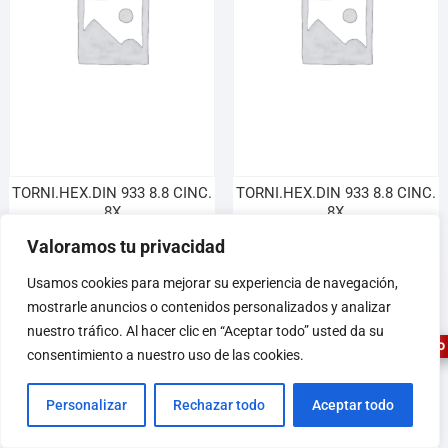
TORNI.HEX.DIN 933 8.8 CINC.
TORNI.HEX.DIN 933 8.8 CINC.
8X
8X
18,75
€
22,75
€
Valoramos tu privacidad
1
Usamos cookies para mejorar su experiencia de navegación,
Leer más
Leer más
mostrarle anuncios o contenidos personalizados y analizar
nuestro tráfico. Al hacer clic en “Aceptar todo” usted da su
ASESOR FERRETERO
consentimiento a nuestro uso de las cookies.
Personalizar
Rechazar todo
Aceptar todo