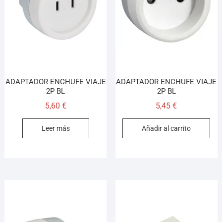
¡Hola! Soy el asesor virtual de Ferretería El Arroyo.
Cuéntame qué necesitas y te ayudo a encontrarlo,
aunque no sepas el nombre exacto
ADAPTADOR ENCHUFE VIAJE
ADAPTADOR ENCHUFE VIAJE
2P BL
2P BL
5,60
€
5,45
€
Leer más
Añadir al carrito