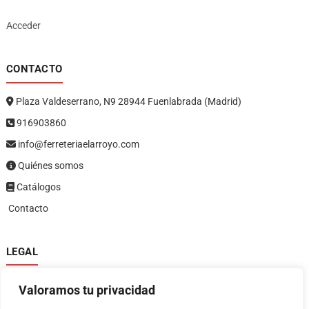
Acceder
CONTACTO
Plaza Valdeserrano, N9 28944 Fuenlabrada (Madrid)
916903860
info@ferreteriaelarroyo.com
Quiénes somos
Catálogos
Contacto
LEGAL
Política de privacidad
Valoramos tu privacidad
Política de devoluciones y reembolsos
1