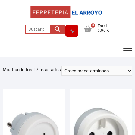
0
Total
0,00 €
Mostrando los 17 resultados
Asesor El Arroyo
En línea · responde en segundos
Llamar (cerrado)
WhatsApp
Cómo llegar