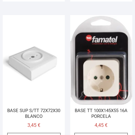
BASE SUP S/TT 72X72X30
BASE TT 100X145X55 16A
BLANCO
PORCELA
3,45
€
4,45
€