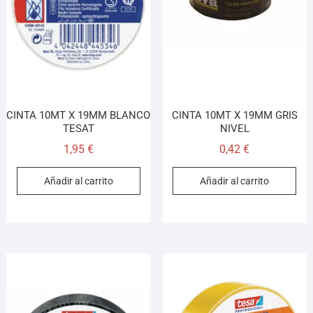
Asesor El Arroyo
En línea · responde en segundos
Llamar (cerrado)
WhatsApp
Cómo llegar
CINTA 10MT X 19MM BLANCO
CINTA 10MT X 19MM GRIS
TESAT
NIVEL
1,95
€
0,42
€
¡Hola! Soy el asesor virtual de Ferretería El Arroyo.
Cuéntame qué necesitas y te ayudo a encontrarlo,
Añadir al carrito
Añadir al carrito
aunque no sepas el nombre exacto