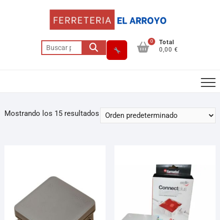
0
Total
0,00 €
Mostrando los 15 resultados
Asesor El Arroyo
En línea · responde en segundos
Llamar
WhatsApp
Cómo llegar