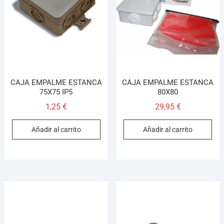
¡Hola! Soy el asesor virtual de Ferretería El Arroyo.
Cuéntame qué necesitas y te ayudo a encontrarlo,
aunque no sepas el nombre exacto
CAJA EMPALME ESTANCA
CAJA EMPALME ESTANCA
75X75 IP5
80X80
1,25
€
29,95
€
Añadir al carrito
Añadir al carrito