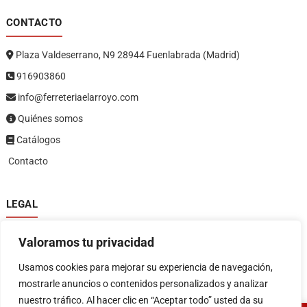
CONTACTO
Plaza Valdeserrano, N9 28944 Fuenlabrada (Madrid)
916903860
info@ferreteriaelarroyo.com
Quiénes somos
Catálogos
Contacto
LEGAL
Política de privacidad
Valoramos tu privacidad
Política de devoluciones y reembolsos
1
Términos y condiciones
Usamos cookies para mejorar su experiencia de navegación,
Aviso legal
mostrarle anuncios o contenidos personalizados y analizar
nuestro tráfico. Al hacer clic en “Aceptar todo” usted da su