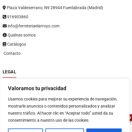
Plaza Valdeserrano, N9 28944 Fuenlabrada (Madrid)
916903860
info@ferreteriaelarroyo.com
Quiénes somos
Catálogos
Contacto
LEGAL
Política de privacidad
Valoramos tu privacidad
Política de devoluciones y reembolsos
1
Términos y condiciones
Usamos cookies para mejorar su experiencia de navegación,
Aviso legal
mostrarle anuncios o contenidos personalizados y analizar
nuestro tráfico. Al hacer clic en “Aceptar todo” usted da su
ASESOR FERRETERO
consentimiento a nuestro uso de las cookies.