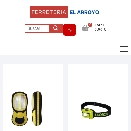
0
Total
0,00 €
Asesor El Arroyo
En línea · responde en segundos
Llamar
WhatsApp
Cómo llegar