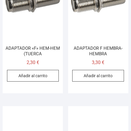
Asesor El Arroyo
En línea · responde en segundos
Llamar
WhatsApp
Cómo llegar
ADAPTADOR «F» HEM-HEM
ADAPTADOR F HEMBRA-
(TUERCA
HEMBRA
2,30
€
3,30
€
¡Hola! Soy el asesor virtual de Ferretería El Arroyo.
Cuéntame qué necesitas y te ayudo a encontrarlo,
Añadir al carrito
Añadir al carrito
aunque no sepas el nombre exacto